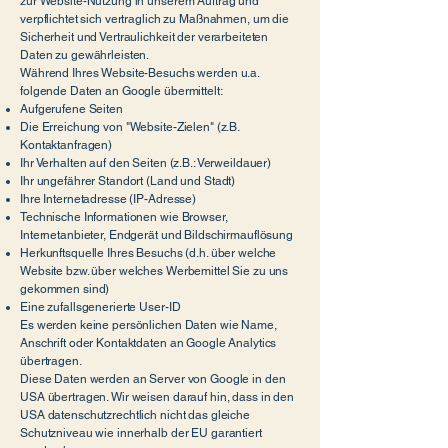
zur Website-Nutzung in unserem Auftrag und
verpflichtet sich vertraglich zu Maßnahmen, um die
Sicherheit und Vertraulichkeit der verarbeiteten
Daten zu gewährleisten.
Während Ihres Website-Besuchs werden u.a.
folgende Daten an Google übermittelt:
Aufgerufene Seiten
Die Erreichung von "Website-Zielen" (z.B.
Kontaktanfragen)
Ihr Verhalten auf den Seiten (z.B.: Verweildauer)
Ihr ungefährer Standort (Land und Stadt)
Ihre Internetadresse (IP-Adresse)
Technische Informationen wie Browser,
Internetanbieter, Endgerät und Bildschirmauflösung
Herkunftsquelle Ihres Besuchs (d.h. über welche
Website bzw. über welches Werbemittel Sie zu uns
gekommen sind)
Eine zufallsgenerierte User-ID
Es werden keine persönlichen Daten wie Name,
Anschrift oder Kontaktdaten an Google Analytics
übertragen.
Diese Daten werden an Server von Google in den
USA übertragen. Wir weisen darauf hin, dass in den
USA datenschutzrechtlich nicht das gleiche
Schutzniveau wie innerhalb der EU garantiert