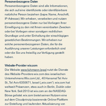
Personenbezogene Daten
Personenbezogene Daten sind alle Informationen,
die sich auf eine identifizierte oder identifizierbare
natürliche Person beziehen (bspw. Name, Anschrift,
IP-Adresse). Wir erheben, verarbeiten und nutzen
personenbezogene Daten nur bei Vorliegen Ihrer
Einwilligung zu den mit Ihnen vereinbarten Zwecken
oder bei Vorliegen einer sonstigen rechtlichen
Grundlage und unter Einhaltung der einschlägigen
gesetzlichen Bestimmungen. Wir erheben nur
solche personenbezogenen Daten, die für die
Ausführung unserer Leistungen erforderlich sind
oder die Sie uns freiwillig zur Verfügung gestellt
haben.
Website-Provider wix.com
Die Website
www.fuhrmann.legal
nutzt die Dienste
des Website-Providers wix.com des israelischen
Unternehmens Wix.com Ltd., 40 Hanamal Tel Aviv
St., Tel Aviv 6350671, Israel („wix.com“). wix.com hat
weltweit Präsenzen, etwa auch in Berlin, Dublin oder
New York. Seit 2013 ist wix.com an der NASDAQ-
Börse gelistet. wix.com bietet seinen Nutzern eine
auf dem Cloudprinzip basierende Online-Plattform
zur Erstellung und laufenden Aktualisierung von