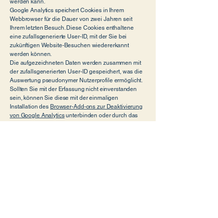
werden kann.
Google Analytics speichert Cookies in Ihrem
Webbrowser für die Dauer von zwei Jahren seit
Ihrem letzten Besuch. Diese Cookies enthaltene
eine zufallsgenerierte User-ID, mit der Sie bei
zukünftigen Website-Besuchen wiedererkannt
werden können.
Die aufgezeichneten Daten werden zusammen mit
der zufallsgenerierten User-ID gespeichert, was die
Auswertung pseudonymer Nutzerprofile ermöglicht.
Sollten Sie mit der Erfassung nicht einverstanden
sein, können Sie diese mit der einmaligen
Installation des
Browser-Add-ons zur Deaktivierung
von Google Analytics
unterbinden oder durch das
Ablehnen der Cookies über unseren Cookie-
Banner.
Google Maps
Unsere Website verwendet Funktionen des
Webkartendienstes „Google Maps“. Der
Dienstanbieter dieser Funktion ist: Google Ireland
Limited Gordon House, Barrow Street Dublin 4.
Ireland. Tel:
+353 1 543 1000
. Im Zuge der Nutzung
von Google Maps ist es notwendig Ihre IP-Adresse
zu speichern und zu verarbeiten. Google überträgt in